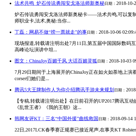
法术共鸣_炉石传说勇闯安戈洛法师新奥秘
2018-10-2
日期：
炉石传说勇闯安戈洛法师新奥秘卡——法术共鸣,可以复制对
师职业卡,法术,奥秘:当你...
丁磊：网易不做“捞一票就走”的事
2018-10-06 02:09:
日期：
现场报道,转载请注明出处7月11日,第五届中国国际数码互
高峰论坛演讲中坦...
图文：ChinaJoy百媚千风 大话百媚灵狐
2018-10-03 0
日期：
7月29日期间于上海展开的ChinaJoy正在如火如荼
corser们她们是...
腾讯5大王牌制作人为你介绍腾讯手游未来规划
2018
日期：
【专稿,转载请注明出处】在日前召开的UP2017腾讯互
《乱世王者》《我的王朝》这...
韩网友评KT：三名“中国外援”曲线救国
2018-09-14 1
日期：
22日,2017LCK春季赛正规赛已接近尾声,在事关KT Rolster