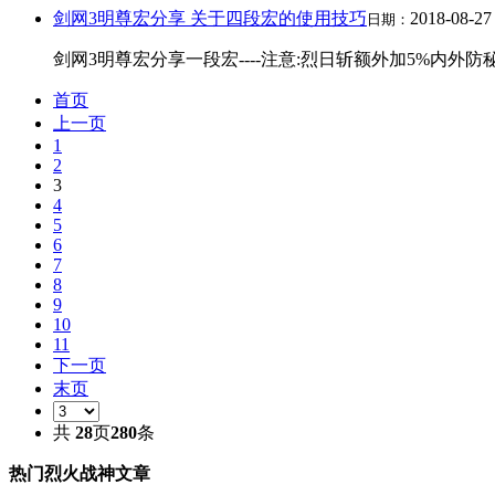
剑网3明尊宏分享 关于四段宏的使用技巧
2018-08-27
日期：
剑网3明尊宏分享一段宏----注意:烈日斩额外加5%内外防秘籍用宏之前
首页
上一页
1
2
3
4
5
6
7
8
9
10
11
下一页
末页
共
28
页
280
条
热门烈火战神文章