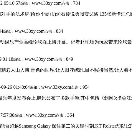
2 05:10:57
www.33xy.com
784
编辑：
点击：
手的法术牌(给你个硬币)炉石传说勇闯安戈洛:135张新卡汇总
44
www.33xy.com
834
编辑：
点击：
动娱乐产业高峰论坛在上海开幕。记者赴现场为玩家带来论坛最新动向,敬
9:01:18
www.33xy.com
849
编辑：
点击：
地上演着精彩人山人海,音色的世界,让人眼花缭乱,目不暇接当然,让
-09-26 01:48:04
www.33xy.com
954
编辑：
点击：
动娱乐年度发布会上,腾讯公布了多款手游,其中包括《剑网3:指尖
7:57:38
www.33xy.com
364
编辑：
点击：
能否超越Samsung Galaxy,保住第二的关键时刻,KT Rolster却