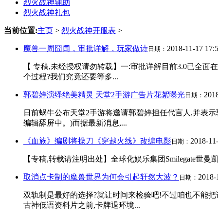
烈火战神辅助
烈火战神礼包
当前位置:
主页
>
烈火战神开服表
>
魔兽一周囧闻，审批详解，玩家做诗
2018-11-17 17:
日期：
【 专稿,未经授权请勿转载】一:审批详解目前3.0已全
个过程?我们究竟还要等多...
郭碧婷演绎绝美精灵 天堂2手游广告片花絮曝光
2018
日期：
日前蜗牛公布天堂2手游将邀请郭碧婷担任代言人,并表示
编辑舔屏中。)而据最新消息,...
《血族》编剧将操刀《穿越火线》改编电影
2018-11-
日期：
【专稿,转载请注明出处】全球化娱乐集团Smilegate世曼凱于
取消点卡制的魔兽世界为何会引起轩然大波？
2018-
日期：
双轨制是最好的选择?就让时间来检验吧!不过咱也不能把
古神低语资料片之前,卡牌退环境...