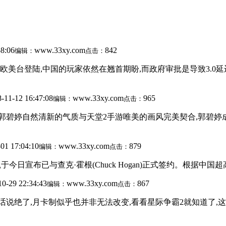
58:06
www.33xy.com
842
编辑：
点击：
面在欧美台登陆,中国的玩家依然在翘首期盼,而政府审批是导致3.
-11-12 16:47:08
www.33xy.com
965
编辑：
点击：
郭碧婷自然清新的气质与天堂2手游唯美的画风完美契合,郭碧婷成
01 17:04:10
www.33xy.com
879
编辑：
点击：
今日宣布已与查克·霍根(Chuck Hogan)正式签约。根据中国超高人
10-29 22:34:43
www.33xy.com
867
编辑：
点击：
话说绝了,月卡制似乎也并非无法改变,看看星际争霸2就知道了,