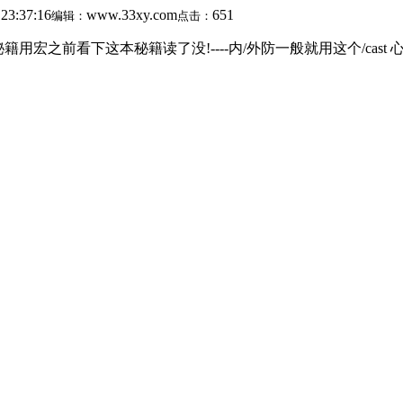
 23:37:16
www.33xy.com
651
编辑：
点击：
看下这本秘籍读了没!----内/外防一般就用这个/cast 心火叹/cast 