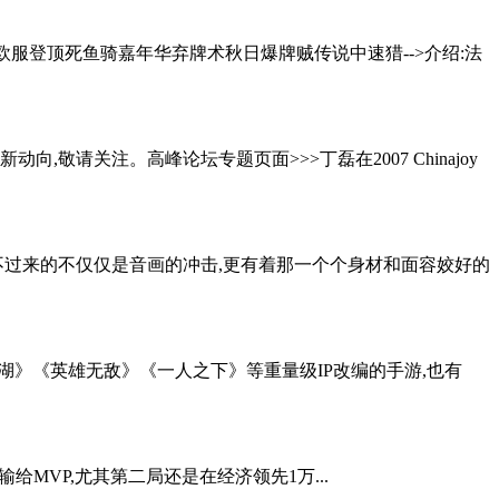
欧服登顶死鱼骑嘉年华弃牌术秋日爆牌贼传说中速猎-->介绍:法
请关注。高峰论坛专题页面>>>丁磊在2007 Chinajoy
人看不过来的不仅仅是音画的冲击,更有着那一个个身材和面容姣好的
江湖》《英雄无敌》《一人之下》等重量级IP改编的手游,也有
以1:2输给MVP,尤其第二局还是在经济领先1万...