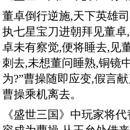
董卓倒行逆施,天下英雄
执七星宝刀进朝拜见董卓
卓未有察觉,便将睡去,见
刺去,未想董问睡熟,铜镜
为?”曹操随即应变,假言献
曹操乘机离去。
《盛世三国》中玩家将代