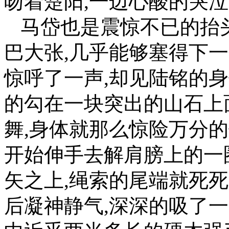
吻着楚阳,一边心酸的哭
马岱也是震惊不已的抬
巴大张,几乎能够塞得下
惊呼了一声,却见陆铭的
的勾在一块突出的山石上
舞,身体就那么惊险万分
开始伸手去解肩膀上的一
矢之上,绳索的尾端就死
后凝神静气,深深的吸了