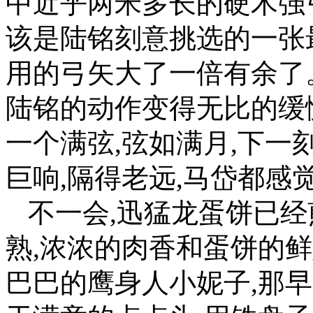
中近乎两米多长的硬木强
该是陆铭刻意挑选的一张
用的弓矢大了一倍有余了
陆铭的动作变得无比的缓
一个满弦,弦如满月,下
巨响,隔得老远,马岱都感
不一会,迅猛龙蛋饼已经
熟,浓浓的肉香和蛋饼的
巴巴的鹰身人小妮子,那